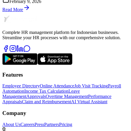
February 9, 2026
HR & payroll Indonesia, slip gaji bukan sekadar “lembar informasi
gaji”. Slip gaji […]
Read More
Complete HR management platform for Indonesian businesses.
Streamline your HR processes with our comprehensive solution.
Features
Employee Directory
Online Attendance
Job Visit Tracking
Payroll
Automation
Income Tax Calculation
Leave
Management
Approvals
Overtime Management
Performance
Appraisals
Claim and Reimbursement
AI Virtual Assistant
Company
About Us
Careers
Press
Partners
Pricing