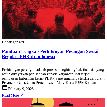
Uncategorized
Panduan Lengkap Perhitungan Pesangon Sesuai
Regulasi PHK di Indonesia
Perhitungan pesangon adalah proses menghitung hak finansial yang
wajib dibayarkan perusahaan kepada karyawan saat terjadi
pemutusan hubungan kerja (PHK), yang umumnya terdiri dari Uang
Pesangon (UP), Uang Penghargaan Masa Kerja (UPMK), dan
Uang Penggantian Hak (UPH), sesuai ketentuan peraturan
February 9, 2026
ketenagakerjaan yang berlaku di Indonesia. Bagi HR, tim payroll,
pemilik bisnis, maupun karyawan, akurasi hitung pesangon […]
Read More