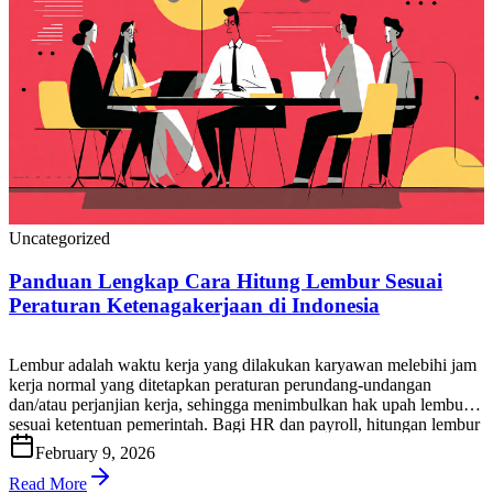
Uncategorized
Panduan Lengkap Cara Hitung Lembur Sesuai
Peraturan Ketenagakerjaan di Indonesia
Lembur adalah waktu kerja yang dilakukan karyawan melebihi jam
kerja normal yang ditetapkan peraturan perundang-undangan
dan/atau perjanjian kerja, sehingga menimbulkan hak upah lembur
sesuai ketentuan pemerintah. Bagi HR dan payroll, hitungan lembur
yang tepat penting untuk menjaga kepatuhan, mencegah sengketa,
February 9, 2026
dan memastikan biaya tenaga kerja terkendali. Di artikel ini, Anda
akan mendapatkan panduan praktis cara […]
Read More