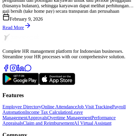
penghasilan dan potongan karyawan untuk satu periode penggajian
(biasanya bulanan), sehingga karyawan dapat melihat perhitungan
gaji bersih (take home pay) secara transparan dan perusahaan
memiliki bukti administrasi yang rapi serta dapat diaudit. Di praktik
February 9, 2026
HR & payroll Indonesia, slip gaji bukan sekadar “lembar informasi
gaji”. Slip gaji […]
Read More
Complete HR management platform for Indonesian businesses.
Streamline your HR processes with our comprehensive solution.
Features
Employee Directory
Online Attendance
Job Visit Tracking
Payroll
Automation
Income Tax Calculation
Leave
Management
Approvals
Overtime Management
Performance
Appraisals
Claim and Reimbursement
AI Virtual Assistant
Company