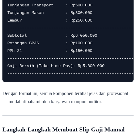
Tunjangan Transport     : Rp500.000

Tunjangan Makan         : Rp300.000

Lembur                  : Rp250.000

-----------------------------------------------------
Subtotal                : Rp6.050.000

Potongan BPJS           : Rp100.000

PPh 21                  : Rp150.000

-----------------------------------------------------
Gaji Bersih (Take Home Pay): Rp5.800.000

Dengan format ini, semua komponen terlihat jelas dan profesional
— mudah dipahami oleh karyawan maupun auditor.
Langkah-Langkah Membuat Slip Gaji Manual