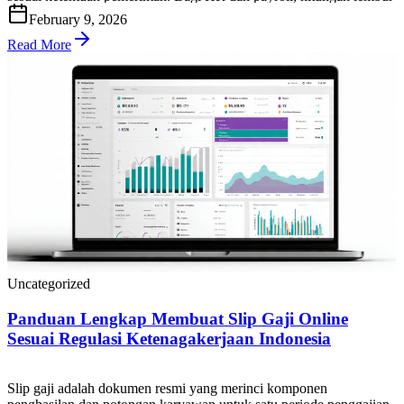
yang tepat penting untuk menjaga kepatuhan, mencegah sengketa,
February 9, 2026
dan memastikan biaya tenaga kerja terkendali. Di artikel ini, Anda
akan mendapatkan panduan praktis cara […]
Read More
Uncategorized
Panduan Lengkap Membuat Slip Gaji Online
Sesuai Regulasi Ketenagakerjaan Indonesia
Slip gaji adalah dokumen resmi yang merinci komponen