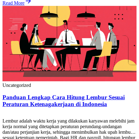
pemilik bisnis, maupun karyawan, akurasi hitung pesangon […]
Read More
Uncategorized
Panduan Lengkap Cara Hitung Lembur Sesuai
Peraturan Ketenagakerjaan di Indonesia
Lembur adalah waktu kerja yang dilakukan karyawan melebihi jam
kerja normal yang ditetapkan peraturan perundang-undangan
dan/atau perjanjian kerja, sehingga menimbulkan hak upah lembur
sesuai ketentuan pemerintah. Bagi HR dan payroll, hitungan lembur