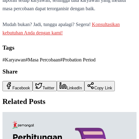
laporan setiap karyawan, sehingga data karyawan yang melalui
masa percobaan dapat terorganisir dengan baik.
Mudah bukan? Jadi, tunggu apalagi? Segera!
Konsultasikan
kebutuhan Anda dengan kami!
Tags
#
Karyawan
#
Masa Percobaan
#
Probation Period
Share
Facebook
Twitter
LinkedIn
Copy Link
Related Posts