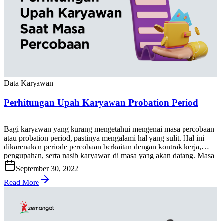
Data Karyawan
Perhitungan Upah Karyawan Probation Period
Bagi karyawan yang kurang mengetahui mengenai masa percobaan
atau probation period, pastinya mengalami hal yang sulit. Hal ini
dikarenakan periode percobaan berkaitan dengan kontrak kerja,
pengupahan, serta nasib karyawan di masa yang akan datang. Masa
percobaan adalah periode di mana perusahaan melakukan penilaian
September 30, 2022
terhadap calon karyawan maupun karyawan tetap selama rentang
waktu tertentu. Artikel ini […]
Read More