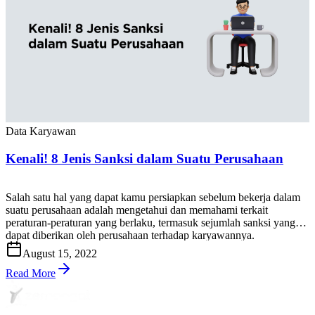
Data Karyawan
Kenali! 8 Jenis Sanksi dalam Suatu Perusahaan
Salah satu hal yang dapat kamu persiapkan sebelum bekerja dalam
suatu perusahaan adalah mengetahui dan memahami terkait
peraturan-peraturan yang berlaku, termasuk sejumlah sanksi yang
dapat diberikan oleh perusahaan terhadap karyawannya.
Perusahaan akan memberikan sejumlah aturan untuk menciptakan
August 15, 2022
dan menjaga lingkungan kerja agar tetap aman dan nyaman.
Lingkungan kerja yang aman dan nyaman dapat mempengaruhi
Read More
kinerja […]