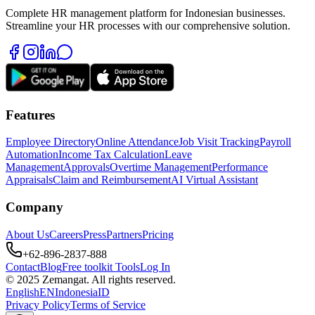
Complete HR management platform for Indonesian businesses.
Streamline your HR processes with our comprehensive solution.
Features
Employee Directory
Online Attendance
Job Visit Tracking
Payroll
Automation
Income Tax Calculation
Leave
Management
Approvals
Overtime Management
Performance
Appraisals
Claim and Reimbursement
AI Virtual Assistant
Company
About Us
Careers
Press
Partners
Pricing
+62-896-2837-888
Contact
Blog
Free toolkit Tools
Log In
© 2025 Zemangat. All rights reserved.
English
EN
Indonesia
ID
Privacy Policy
Terms of Service