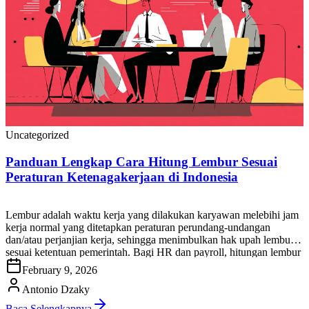
Uncategorized
Panduan Lengkap Cara Hitung Lembur Sesuai
Peraturan Ketenagakerjaan di Indonesia
Lembur adalah waktu kerja yang dilakukan karyawan melebihi jam
kerja normal yang ditetapkan peraturan perundang-undangan
dan/atau perjanjian kerja, sehingga menimbulkan hak upah lembur
sesuai ketentuan pemerintah. Bagi HR dan payroll, hitungan lembur
yang tepat penting untuk menjaga kepatuhan, mencegah sengketa,
February 9, 2026
dan memastikan biaya tenaga kerja terkendali. Di artikel ini, Anda
akan mendapatkan panduan praktis cara […]
Antonio Dzaky
Baca Selengkapnya