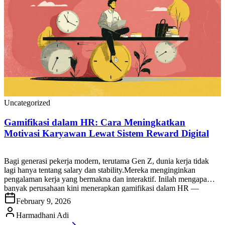
Uncategorized
Gamifikasi dalam HR: Cara Meningkatkan
Motivasi Karyawan Lewat Sistem Reward Digital
Bagi generasi pekerja modern, terutama Gen Z, dunia kerja tidak
lagi hanya tentang salary dan stability.Mereka menginginkan
pengalaman kerja yang bermakna dan interaktif. Inilah mengapa
banyak perusahaan kini menerapkan gamifikasi dalam HR —
konsep mengadaptasi elemen permainan (points, badges,
February 9, 2026
leaderboard, reward) ke dalam dunia kerja. Tujuannya bukan
membuat pekerjaan jadi main-main, tapi membuatnya lebih
Harmadhani Adi
engaging, […]