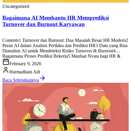
Uncategorized
Bagaimana AI Membantu HR Memprediksi
Turnover dan Burnout Karyawan
Contents1 Turnover dan Burnout: Dua Masalah Besar HR Modern2
Peran AI dalam Analisis Perilaku dan Prediksi HR3 Data yang Bisa
Dianalisis AI untuk Mendeteksi Risiko Turnover & Burnout4
Bagaimana Proses Prediksi Bekerja5 Manfaat Nyata bagi HR &
Manajemen5.1 Deteksi Dini Burnout Sebelum Terjadi5.2
February 9, 2026
Mengurangi Turnover Secara Signifikan5.3 Membantu HR
Berfokus pada Data, Bukan Asumsi5.4 Meningkatkan […]
Harmadhani Adi
Baca Selengkapnya