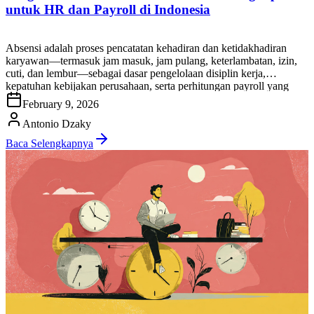
untuk HR dan Payroll di Indonesia
Absensi adalah proses pencatatan kehadiran dan ketidakhadiran
karyawan—termasuk jam masuk, jam pulang, keterlambatan, izin,
cuti, dan lembur—sebagai dasar pengelolaan disiplin kerja,
kepatuhan kebijakan perusahaan, serta perhitungan payroll yang
akurat. Di praktik HR Indonesia, absensi bukan sekadar “cek hadir”.
February 9, 2026
Data absensi karyawan memengaruhi banyak keputusan:
penghitungan gaji (terutama untuk pekerja harian/shift), uang
Antonio Dzaky
lembur, potongan ketidakhadiran, penilaian […]
Baca Selengkapnya