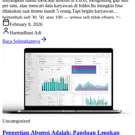
Bayangkan masih mencatat absensi di Excel, menghitung gaji satu
per satu, atau mencari data karyawan di folder.Itu mungkin bisa
dilakukan saat timmu masih 5 orang.Tapi begitu karyawan
bertambah jadi 30, 50, atau 100 — semua jadi tidak efisien. 📉
February 9, 2026
Waktu HR habis untuk administrasi, bukan strategi.📉 Risiko salah
Harmadhani Adi
hitung meningkat.📉 Keputusan jadi lambat karena data […]
Baca Selengkapnya
Uncategorized
Pengertian Absensi Adalah: Panduan Lengkap