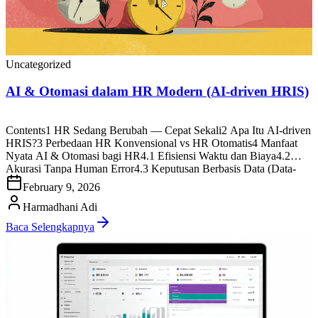
Uncategorized
AI & Otomasi dalam HR Modern (AI-driven HRIS)
Contents1 HR Sedang Berubah — Cepat Sekali2 Apa Itu AI-driven
HRIS?3 Perbedaan HR Konvensional vs HR Otomatis4 Manfaat
Nyata AI & Otomasi bagi HR4.1 Efisiensi Waktu dan Biaya4.2
Akurasi Tanpa Human Error4.3 Keputusan Berbasis Data (Data-
driven Decision Making)4.4 Pengalaman Karyawan Lebih
February 9, 2026
Personal4.5 Skalabilitas untuk Semua Ukuran Perusahaan5 Contoh
Implementasi AI dalam HR Modern6 Studi Kasus: […]
Harmadhani Adi
Baca Selengkapnya