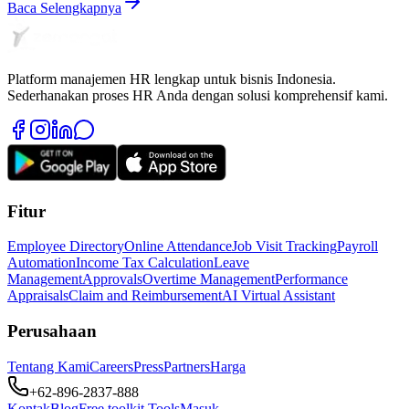
Baca Selengkapnya
Platform manajemen HR lengkap untuk bisnis Indonesia.
Sederhanakan proses HR Anda dengan solusi komprehensif kami.
Fitur
Employee Directory
Online Attendance
Job Visit Tracking
Payroll
Automation
Income Tax Calculation
Leave
Management
Approvals
Overtime Management
Performance
Appraisals
Claim and Reimbursement
AI Virtual Assistant
Perusahaan
Tentang Kami
Careers
Press
Partners
Harga
+62-896-2837-888
Kontak
Blog
Free toolkit Tools
Masuk