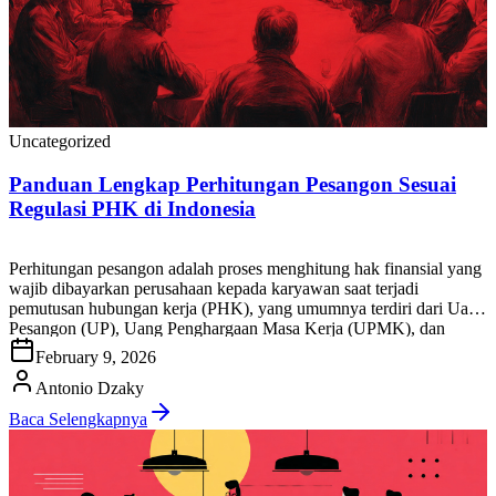
Uncategorized
Panduan Lengkap Perhitungan Pesangon Sesuai
Regulasi PHK di Indonesia
Perhitungan pesangon adalah proses menghitung hak finansial yang
wajib dibayarkan perusahaan kepada karyawan saat terjadi
pemutusan hubungan kerja (PHK), yang umumnya terdiri dari Uang
Pesangon (UP), Uang Penghargaan Masa Kerja (UPMK), dan
Uang Penggantian Hak (UPH), sesuai ketentuan peraturan
February 9, 2026
ketenagakerjaan yang berlaku di Indonesia. Bagi HR, tim payroll,
pemilik bisnis, maupun karyawan, akurasi hitung pesangon […]
Antonio Dzaky
Baca Selengkapnya