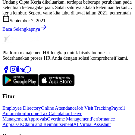
Undang Cipta Kerja dikeluarkan, terdapat beberapa perubahan pada
ketentuan ketenagakerjaan. Salah satunya adalah ketentuan terkait
kerja lembur. Seperti yang kita tahu di awal tahun 2021, pemerintah
mengeluarkan banyak sekali peraturan pemerintah sebagai aturan
September 7, 2021
turunan Undang-Undang No. 11 tahun 2020 tentang Cipta Kerja.
Pada klaster ketenagakerjaan pun terdapat […]
Baca Selengkapnya
Platform manajemen HR lengkap untuk bisnis Indonesia.
Sederhanakan proses HR Anda dengan solusi komprehensif kami.
Fitur
Employee Directory
Online Attendance
Job Visit Tracking
Payroll
Automation
Income Tax Calculation
Leave
Management
Approvals
Overtime Management
Performance
Appraisals
Claim and Reimbursement
AI Virtual Assistant