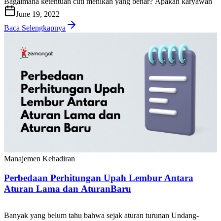
Bagaimana ketentuan cuti menikah yang benar? Apakah karyawan
memiliki hak terkait pengajuan cuti menikah? Berapa banyak hari
June 19, 2022
yang dapat diajukan untuk mendapatkan hak cuti menikah?
Bagaimana prosedur yang baik […]
Baca Selengkapnya
Manajemen Kehadiran
Perbedaan Perhitungan Upah Lembur Antara
Aturan Lama dan AturanBaru
Banyak yang belum tahu bahwa sejak aturan turunan Undang-