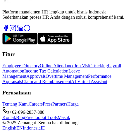
Platform manajemen HR lengkap untuk bisnis Indonesia.
Sederhanakan proses HR Anda dengan solusi komprehensif kami.
Fitur
Employee Directory
Online Attendance
Job Visit Tracking
Payroll
Automation
Income Tax Calculation
Leave
Management
Approvals
Overtime Management
Performance
Appraisals
Claim and Reimbursement
AI Virtual Assistant
Perusahaan
Tentang Kami
Careers
Press
Partners
Harga
+62-896-2837-888
Kontak
Blog
Free toolkit Tools
Masuk
© 2025 Zemangat. Semua hak dilindungi.
English
EN
Indonesia
ID