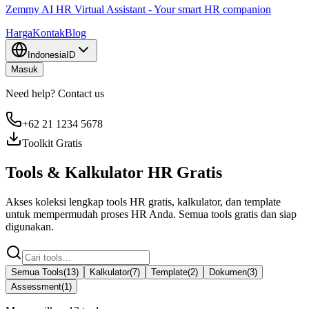
Zemmy AI HR Virtual Assistant - Your smart HR companion
Harga
Kontak
Blog
Indonesia
ID
Masuk
Need help? Contact us
+62 21 1234 5678
Toolkit Gratis
Tools & Kalkulator HR Gratis
Akses koleksi lengkap tools HR gratis, kalkulator, dan template
untuk mempermudah proses HR Anda. Semua tools gratis dan siap
digunakan.
Semua Tools
(
13
)
Kalkulator
(
7
)
Template
(
2
)
Dokumen
(
3
)
Assessment
(
1
)