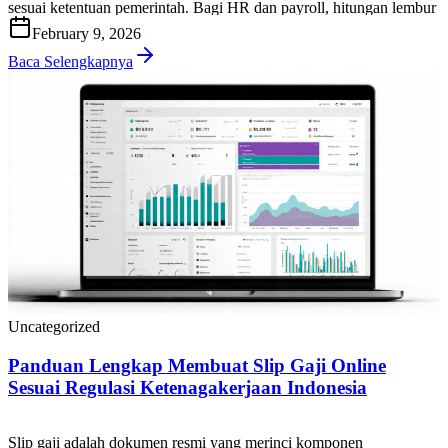
sesuai ketentuan pemerintah. Bagi HR dan payroll, hitungan lembur
yang tepat penting untuk menjaga kepatuhan, mencegah sengketa,
February 9, 2026
dan memastikan biaya tenaga kerja terkendali. Di artikel ini, Anda
akan mendapatkan panduan praktis cara […]
Baca Selengkapnya
Uncategorized
Panduan Lengkap Membuat Slip Gaji Online
Sesuai Regulasi Ketenagakerjaan Indonesia
Slip gaji adalah dokumen resmi yang merinci komponen