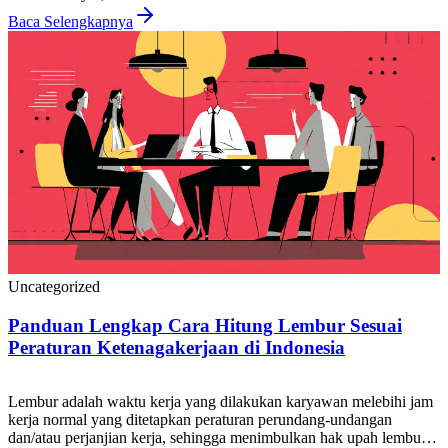
ketenagakerjaan yang berlaku di Indonesia. Bagi HR, tim payroll,
pemilik bisnis, maupun karyawan, akurasi hitung pesangon […]
Baca Selengkapnya
Uncategorized
Panduan Lengkap Cara Hitung Lembur Sesuai
Peraturan Ketenagakerjaan di Indonesia
Lembur adalah waktu kerja yang dilakukan karyawan melebihi jam
kerja normal yang ditetapkan peraturan perundang-undangan
dan/atau perjanjian kerja, sehingga menimbulkan hak upah lembur