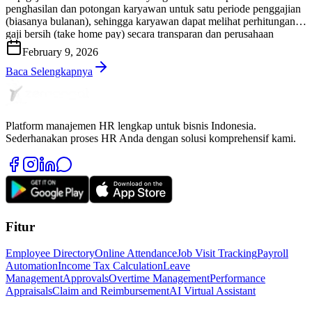
penghasilan dan potongan karyawan untuk satu periode penggajian
(biasanya bulanan), sehingga karyawan dapat melihat perhitungan
gaji bersih (take home pay) secara transparan dan perusahaan
memiliki bukti administrasi yang rapi serta dapat diaudit. Di praktik
February 9, 2026
HR & payroll Indonesia, slip gaji bukan sekadar “lembar informasi
gaji”. Slip gaji […]
Baca Selengkapnya
Platform manajemen HR lengkap untuk bisnis Indonesia.
Sederhanakan proses HR Anda dengan solusi komprehensif kami.
Fitur
Employee Directory
Online Attendance
Job Visit Tracking
Payroll
Automation
Income Tax Calculation
Leave
Management
Approvals
Overtime Management
Performance
Appraisals
Claim and Reimbursement
AI Virtual Assistant