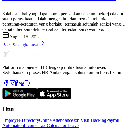
Salah satu hal yang dapat kamu persiapkan sebelum bekerja dalam
suatu perusahaan adalah mengetahui dan memahami terkait
peraturan-peraturan yang berlaku, termasuk sejumlah sanksi yang
dapat diberikan oleh perusahaan terhadap karyawannya.
Perusahaan akan memberikan sejumlah aturan untuk menciptakan
August 15, 2022
dan menjaga lingkungan kerja agar tetap aman dan nyaman.
Lingkungan kerja yang aman dan nyaman dapat mempengaruhi
Baca Selengkapnya
kinerja […]
Platform manajemen HR lengkap untuk bisnis Indonesia.
Sederhanakan proses HR Anda dengan solusi komprehensif kami.
Fitur
Employee Directory
Online Attendance
Job Visit Tracking
Payroll
Automation
Income Tax Calculation
Leave