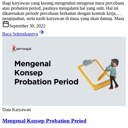
Bagi karyawan yang kurang mengetahui mengenai masa percobaan
atau probation period, pastinya mengalami hal yang sulit. Hal ini
dikarenakan periode percobaan berkaitan dengan kontrak kerja,
pengupahan, serta nasib karyawan di masa yang akan datang. Masa
percobaan adalah periode di mana perusahaan melakukan penilaian
September 30, 2022
terhadap calon karyawan maupun karyawan tetap selama rentang
waktu tertentu. Artikel ini […]
Baca Selengkapnya
Data Karyawan
Mengenal Konsep Probation Period