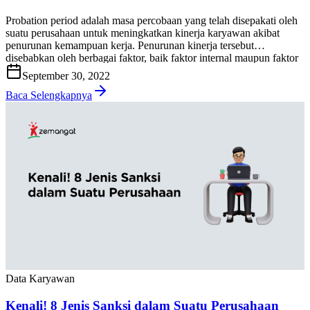
Probation period adalah masa percobaan yang telah disepakati oleh
suatu perusahaan untuk meningkatkan kinerja karyawan akibat
penurunan kemampuan kerja. Penurunan kinerja tersebut
disebabkan oleh berbagai faktor, baik faktor internal maupun faktor
eksternal. Ketika seorang karyawan mengalami penurunan kinerja,
September 30, 2022
perusahaan biasanya akan melakukan sebuah upaya untuk
memprediksi kinerja karyawan di masa mendatang. Perusahaan
Baca Selengkapnya
akan mulai menilai […]
Data Karyawan
Kenali! 8 Jenis Sanksi dalam Suatu Perusahaan