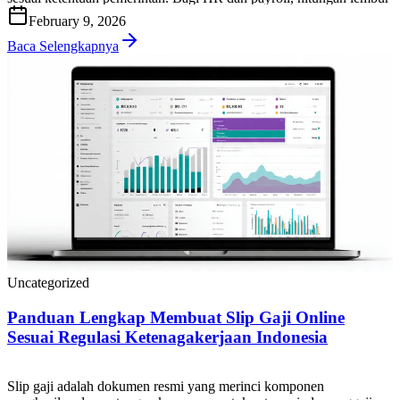
yang tepat penting untuk menjaga kepatuhan, mencegah sengketa,
February 9, 2026
dan memastikan biaya tenaga kerja terkendali. Di artikel ini, Anda
akan mendapatkan panduan praktis cara […]
Baca Selengkapnya
Uncategorized
Panduan Lengkap Membuat Slip Gaji Online
Sesuai Regulasi Ketenagakerjaan Indonesia
Slip gaji adalah dokumen resmi yang merinci komponen