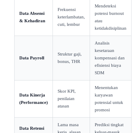
Mendeteksi
Frekuensi
Data Absensi
potensi burnout
keterlambatan,
& Kehadiran
atau
cuti, lembur
ketidakdisiplinan
Analisis
kesetaraan
Struktur gaji,
Data Payroll
kompensasi dan
bonus, THR
efisiensi biaya
SDM
Menentukan
Skor KPI,
Data Kinerja
karyawan
penilaian
(Performance)
potensial untuk
atasan
promosi
Lama masa
Prediksi tingkat
Data Retensi
kerja, alasan
keluar-masuk