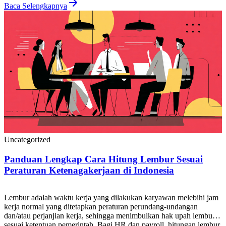
pemilik bisnis, maupun karyawan, akurasi hitung pesangon […]
Baca Selengkapnya
Uncategorized
Panduan Lengkap Cara Hitung Lembur Sesuai
Peraturan Ketenagakerjaan di Indonesia
Lembur adalah waktu kerja yang dilakukan karyawan melebihi jam
kerja normal yang ditetapkan peraturan perundang-undangan
dan/atau perjanjian kerja, sehingga menimbulkan hak upah lembur
sesuai ketentuan pemerintah. Bagi HR dan payroll, hitungan lembur