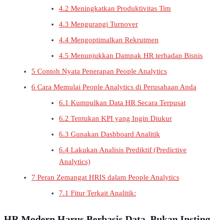
4.2
Meningkatkan Produktivitas Tim
4.3
Mengurangi Turnover
4.4
Mengoptimalkan Rekrutmen
4.5
Menunjukkan Dampak HR terhadap Bisnis
5
Contoh Nyata Penerapan People Analytics
6
Cara Memulai People Analytics di Perusahaan Anda
6.1
Kumpulkan Data HR Secara Terpusat
6.2
Tentukan KPI yang Ingin Diukur
6.3
Gunakan Dashboard Analitik
6.4
Lakukan Analisis Prediktif (Predictive
Analytics)
7
Peran Zemangat HRIS dalam People Analytics
7.1
Fitur Terkait Analitik:
HR Modern Harus Berbasis Data, Bukan Insting