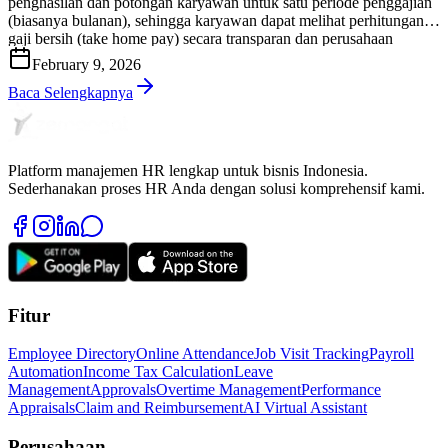
penghasilan dan potongan karyawan untuk satu periode penggajian
(biasanya bulanan), sehingga karyawan dapat melihat perhitungan
gaji bersih (take home pay) secara transparan dan perusahaan
memiliki bukti administrasi yang rapi serta dapat diaudit. Di praktik
February 9, 2026
HR & payroll Indonesia, slip gaji bukan sekadar “lembar informasi
gaji”. Slip gaji […]
Baca Selengkapnya
Platform manajemen HR lengkap untuk bisnis Indonesia.
Sederhanakan proses HR Anda dengan solusi komprehensif kami.
Fitur
Employee Directory
Online Attendance
Job Visit Tracking
Payroll
Automation
Income Tax Calculation
Leave
Management
Approvals
Overtime Management
Performance
Appraisals
Claim and Reimbursement
AI Virtual Assistant
Perusahaan