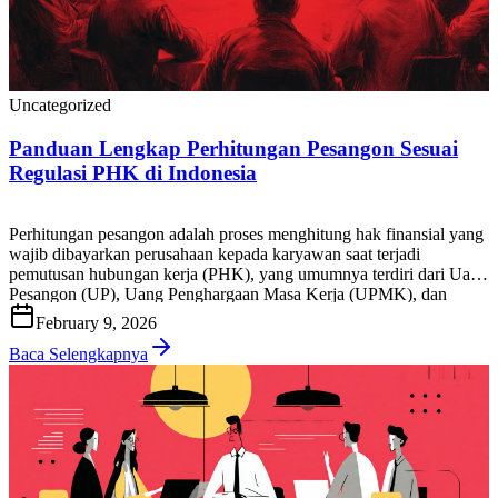
Uncategorized
Panduan Lengkap Perhitungan Pesangon Sesuai
Regulasi PHK di Indonesia
Perhitungan pesangon adalah proses menghitung hak finansial yang
wajib dibayarkan perusahaan kepada karyawan saat terjadi
pemutusan hubungan kerja (PHK), yang umumnya terdiri dari Uang
Pesangon (UP), Uang Penghargaan Masa Kerja (UPMK), dan
Uang Penggantian Hak (UPH), sesuai ketentuan peraturan
February 9, 2026
ketenagakerjaan yang berlaku di Indonesia. Bagi HR, tim payroll,
pemilik bisnis, maupun karyawan, akurasi hitung pesangon […]
Baca Selengkapnya