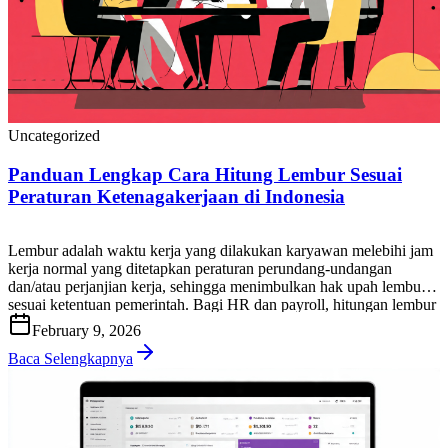
Uncategorized
Panduan Lengkap Cara Hitung Lembur Sesuai
Peraturan Ketenagakerjaan di Indonesia
Lembur adalah waktu kerja yang dilakukan karyawan melebihi jam
kerja normal yang ditetapkan peraturan perundang-undangan
dan/atau perjanjian kerja, sehingga menimbulkan hak upah lembur
sesuai ketentuan pemerintah. Bagi HR dan payroll, hitungan lembur
yang tepat penting untuk menjaga kepatuhan, mencegah sengketa,
February 9, 2026
dan memastikan biaya tenaga kerja terkendali. Di artikel ini, Anda
akan mendapatkan panduan praktis cara […]
Baca Selengkapnya