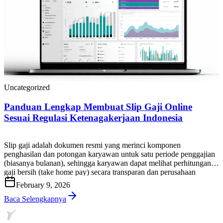
Uncategorized
Panduan Lengkap Membuat Slip Gaji Online
Sesuai Regulasi Ketenagakerjaan Indonesia
Slip gaji adalah dokumen resmi yang merinci komponen
penghasilan dan potongan karyawan untuk satu periode penggajian
(biasanya bulanan), sehingga karyawan dapat melihat perhitungan
gaji bersih (take home pay) secara transparan dan perusahaan
memiliki bukti administrasi yang rapi serta dapat diaudit. Di praktik
February 9, 2026
HR & payroll Indonesia, slip gaji bukan sekadar “lembar informasi
gaji”. Slip gaji […]
Baca Selengkapnya