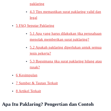
paklaring
4.3
Tips memastikan surat paklaring valid dan
legal
5
FAQ Seputar Paklaring
5.1
Apa yang harus dilakukan jika perusahaan
menolak memberikan surat paklaring?
5.2
Apakah paklaring diperlukan untuk semua
jenis pekerja?
5.3
Bagaimana jika surat paklaring hilang atau
rusak?
6
Kesimpulan
7
Sumber & Tautan Terkait
8
Artikel Terkait
Apa Itu Paklaring? Pengertian dan Contoh