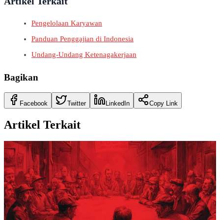
Artikel Terkait
Pengelolaan Karyawan
Panduan Penggajian di Indonesia
Undang-Undang Ketenagakerjaan
Bagikan
Facebook
Twitter
LinkedIn
Copy Link
Artikel Terkait