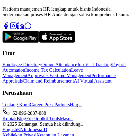
Platform manajemen HR lengkap untuk bisnis Indonesia.
Sederhanakan proses HR Anda dengan solusi komprehensif kami.
Fitur
Employee Directory
Online Attendance
Job Visit Tracking
Payroll
Automation
Income Tax Calculation
Leave
Management
Approvals
Overtime Management
Performance
Appraisals
Claim and Reimbursement
AI Virtual Assistant
Perusahaan
Tentang Kami
Careers
Press
Partners
Harga
+62-896-2837-888
Kontak
Blog
Free toolkit Tools
Masuk
© 2025 Zemangat. Semua hak dilindungi.
English
EN
Indonesia
ID
Kebijakan Privasi
Ketentuan Layanan