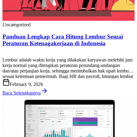
Uncategorized
Panduan Lengkap Cara Hitung Lembur Sesuai
Peraturan Ketenagakerjaan di Indonesia
Lembur adalah waktu kerja yang dilakukan karyawan melebihi jam
kerja normal yang ditetapkan peraturan perundang-undangan
dan/atau perjanjian kerja, sehingga menimbulkan hak upah lembur
sesuai ketentuan pemerintah. Bagi HR dan payroll, hitungan lembur
yang tepat penting untuk menjaga kepatuhan, mencegah sengketa,
February 9, 2026
dan memastikan biaya tenaga kerja terkendali. Di artikel ini, Anda
akan mendapatkan panduan praktis cara […]
Baca Selengkapnya