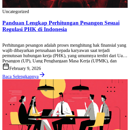
Uncategorized
Panduan Lengkap Perhitungan Pesangon Sesuai
Regulasi PHK di Indonesia
Perhitungan pesangon adalah proses menghitung hak finansial yang
wajib dibayarkan perusahaan kepada karyawan saat terjadi
pemutusan hubungan kerja (PHK), yang umumnya terdiri dari Uang
Pesangon (UP), Uang Penghargaan Masa Kerja (UPMK), dan
Uang Penggantian Hak (UPH), sesuai ketentuan peraturan
February 9, 2026
ketenagakerjaan yang berlaku di Indonesia. Bagi HR, tim payroll,
pemilik bisnis, maupun karyawan, akurasi hitung pesangon […]
Baca Selengkapnya