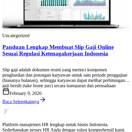
Uncategorized
Panduan Lengkap Membuat Slip Gaji Online
Sesuai Regulasi Ketenagakerjaan Indonesia
Slip gaji adalah dokumen resmi yang merinci komponen
penghasilan dan potongan karyawan untuk satu periode penggajian
(biasanya bulanan), sehingga karyawan dapat melihat perhitungan
gaji bersih (take home pay) secara transparan dan perusahaan
memiliki bukti administrasi yang rapi serta dapat diaudit. Di praktik
February 9, 2026
HR & payroll Indonesia, slip gaji bukan sekadar “lembar informasi
gaji”. Slip gaji […]
Baca Selengkapnya
Platform manajemen HR lengkap untuk bisnis Indonesia.
Sederhanakan proses HR Anda dengan solusi komprehensif kami.