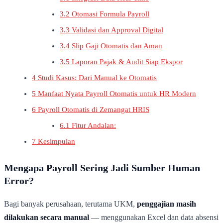
3.2
Otomasi Formula Payroll
3.3
Validasi dan Approval Digital
3.4
Slip Gaji Otomatis dan Aman
3.5
Laporan Pajak & Audit Siap Ekspor
4
Studi Kasus: Dari Manual ke Otomatis
5
Manfaat Nyata Payroll Otomatis untuk HR Modern
6
Payroll Otomatis di Zemangat HRIS
6.1
Fitur Andalan:
7
Kesimpulan
Mengapa Payroll Sering Jadi Sumber Human
Error?
Bagi banyak perusahaan, terutama UKM,
penggajian masih
dilakukan secara manual
— menggunakan Excel dan data absensi