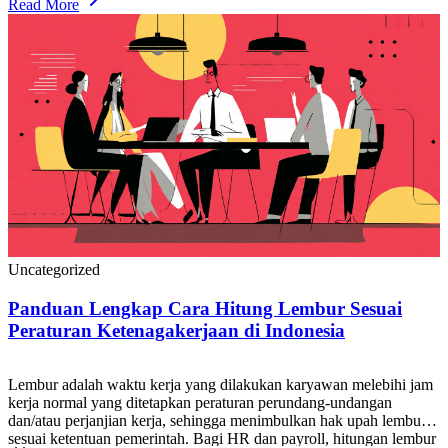
pemilik bisnis, maupun karyawan, akurasi hitung pesangon […]
Read More
Uncategorized
Panduan Lengkap Cara Hitung Lembur Sesuai
Peraturan Ketenagakerjaan di Indonesia
Lembur adalah waktu kerja yang dilakukan karyawan melebihi jam
kerja normal yang ditetapkan peraturan perundang-undangan
dan/atau perjanjian kerja, sehingga menimbulkan hak upah lembur
sesuai ketentuan pemerintah. Bagi HR dan payroll, hitungan lembur