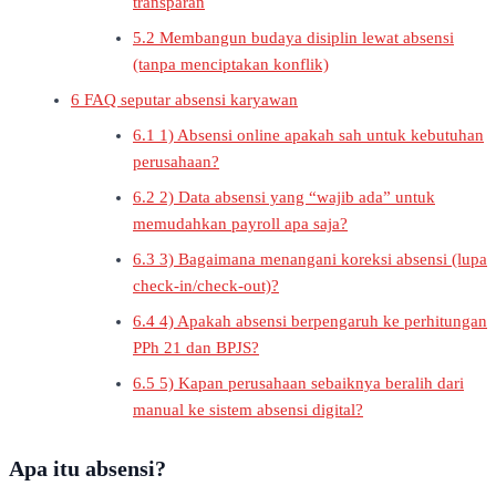
transparan
5.2
Membangun budaya disiplin lewat absensi
(tanpa menciptakan konflik)
6
FAQ seputar absensi karyawan
6.1
1) Absensi online apakah sah untuk kebutuhan
perusahaan?
6.2
2) Data absensi yang “wajib ada” untuk
memudahkan payroll apa saja?
6.3
3) Bagaimana menangani koreksi absensi (lupa
check-in/check-out)?
6.4
4) Apakah absensi berpengaruh ke perhitungan
PPh 21 dan BPJS?
6.5
5) Kapan perusahaan sebaiknya beralih dari
manual ke sistem absensi digital?
Apa itu absensi?