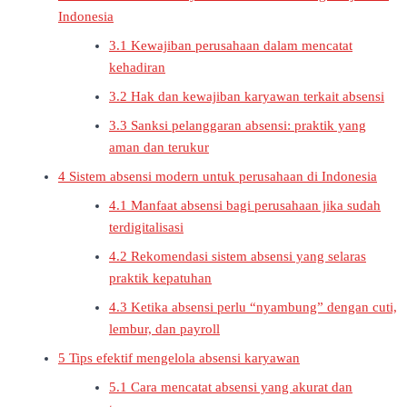
Indonesia
3.1
Kewajiban perusahaan dalam mencatat
kehadiran
3.2
Hak dan kewajiban karyawan terkait absensi
3.3
Sanksi pelanggaran absensi: praktik yang
aman dan terukur
4
Sistem absensi modern untuk perusahaan di Indonesia
4.1
Manfaat absensi bagi perusahaan jika sudah
terdigitalisasi
4.2
Rekomendasi sistem absensi yang selaras
praktik kepatuhan
4.3
Ketika absensi perlu “nyambung” dengan cuti,
lembur, dan payroll
5
Tips efektif mengelola absensi karyawan
5.1
Cara mencatat absensi yang akurat dan