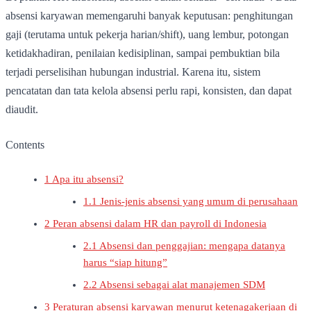
absensi karyawan memengaruhi banyak keputusan: penghitungan
gaji (terutama untuk pekerja harian/shift), uang lembur, potongan
ketidakhadiran, penilaian kedisiplinan, sampai pembuktian bila
terjadi perselisihan hubungan industrial. Karena itu, sistem
pencatatan dan tata kelola absensi perlu rapi, konsisten, dan dapat
diaudit.
Contents
1
Apa itu absensi?
1.1
Jenis-jenis absensi yang umum di perusahaan
2
Peran absensi dalam HR dan payroll di Indonesia
2.1
Absensi dan penggajian: mengapa datanya
harus “siap hitung”
2.2
Absensi sebagai alat manajemen SDM
3
Peraturan absensi karyawan menurut ketenagakerjaan di