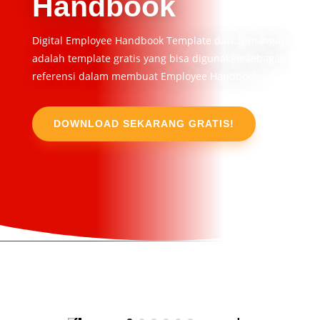
Handbook
Digital Employee Handbook Template dari Zemangat
adalah template gratis yang bisa digunakan sebagai
referensi dalam membuat Employee Handbook
DOWNLOAD SEKARANG GRATIS!