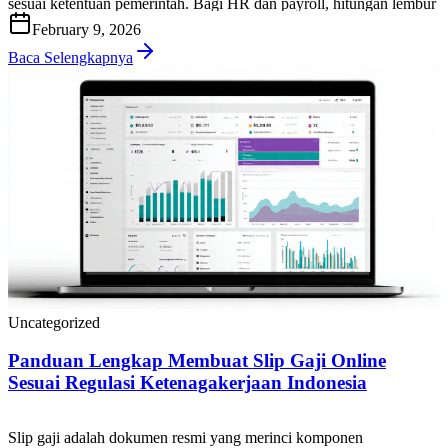
sesuai ketentuan pemerintah. Bagi HR dan payroll, hitungan lembur
yang tepat penting untuk menjaga kepatuhan, mencegah sengketa,
February 9, 2026
dan memastikan biaya tenaga kerja terkendali. Di artikel ini, Anda
akan mendapatkan panduan praktis cara […]
Baca Selengkapnya
Uncategorized
Panduan Lengkap Membuat Slip Gaji Online
Sesuai Regulasi Ketenagakerjaan Indonesia
Slip gaji adalah dokumen resmi yang merinci komponen