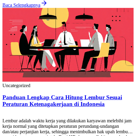
pemilik bisnis, maupun karyawan, akurasi hitung pesangon […]
Baca Selengkapnya
Uncategorized
Panduan Lengkap Cara Hitung Lembur Sesuai
Peraturan Ketenagakerjaan di Indonesia
Lembur adalah waktu kerja yang dilakukan karyawan melebihi jam
kerja normal yang ditetapkan peraturan perundang-undangan
dan/atau perjanjian kerja, sehingga menimbulkan hak upah lembur