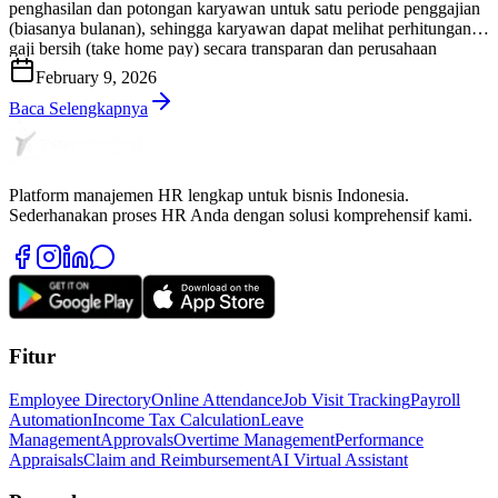
penghasilan dan potongan karyawan untuk satu periode penggajian
(biasanya bulanan), sehingga karyawan dapat melihat perhitungan
gaji bersih (take home pay) secara transparan dan perusahaan
memiliki bukti administrasi yang rapi serta dapat diaudit. Di praktik
February 9, 2026
HR & payroll Indonesia, slip gaji bukan sekadar “lembar informasi
gaji”. Slip gaji […]
Baca Selengkapnya
Platform manajemen HR lengkap untuk bisnis Indonesia.
Sederhanakan proses HR Anda dengan solusi komprehensif kami.
Fitur
Employee Directory
Online Attendance
Job Visit Tracking
Payroll
Automation
Income Tax Calculation
Leave
Management
Approvals
Overtime Management
Performance
Appraisals
Claim and Reimbursement
AI Virtual Assistant