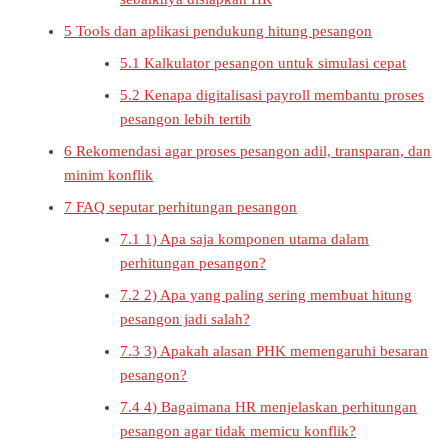
5
Tools dan aplikasi pendukung hitung pesangon
5.1
Kalkulator pesangon untuk simulasi cepat
5.2
Kenapa digitalisasi payroll membantu proses
pesangon lebih tertib
6
Rekomendasi agar proses pesangon adil, transparan, dan
minim konflik
7
FAQ seputar perhitungan pesangon
7.1
1) Apa saja komponen utama dalam
perhitungan pesangon?
7.2
2) Apa yang paling sering membuat hitung
pesangon jadi salah?
7.3
3) Apakah alasan PHK memengaruhi besaran
pesangon?
7.4
4) Bagaimana HR menjelaskan perhitungan
pesangon agar tidak memicu konflik?