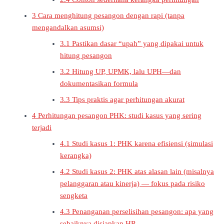
3
Cara menghitung pesangon dengan rapi (tanpa
mengandalkan asumsi)
3.1
Pastikan dasar “upah” yang dipakai untuk
hitung pesangon
3.2
Hitung UP, UPMK, lalu UPH—dan
dokumentasikan formula
3.3
Tips praktis agar perhitungan akurat
4
Perhitungan pesangon PHK: studi kasus yang sering
terjadi
4.1
Studi kasus 1: PHK karena efisiensi (simulasi
kerangka)
4.2
Studi kasus 2: PHK atas alasan lain (misalnya
pelanggaran atau kinerja) — fokus pada risiko
sengketa
4.3
Penanganan perselisihan pesangon: apa yang
sebaiknya disiapkan HR